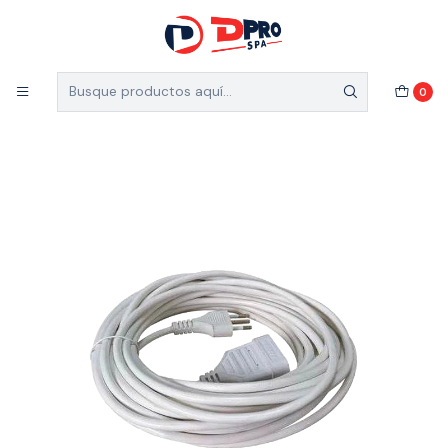
5% de descuento en el total de tu compra (Válido
para nuevos clientes)
Inicio
Ferretería Industrial
Accesorios
0
ALARGADOR BLANCO 10 MT HYPERTOUCH