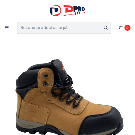
5% de descuento en el total de tu compra (Válido
para nuevos clientes)
Inicio
Catálogo
BOTIN BRITANIA TALLA 44
0