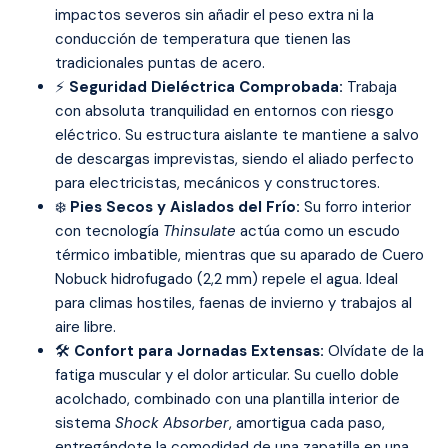
impactos severos sin añadir el peso extra ni la
conducción de temperatura que tienen las
tradicionales puntas de acero.
⚡
Seguridad Dieléctrica Comprobada:
Trabaja
con absoluta tranquilidad en entornos con riesgo
eléctrico. Su estructura aislante te mantiene a salvo
de descargas imprevistas, siendo el aliado perfecto
para electricistas, mecánicos y constructores.
❄️
Pies Secos y Aislados del Frío:
Su forro interior
con tecnología
Thinsulate
actúa como un escudo
térmico imbatible, mientras que su aparado de Cuero
Nobuck hidrofugado (2,2 mm) repele el agua. Ideal
para climas hostiles, faenas de invierno y trabajos al
aire libre.
🛠️
Confort para Jornadas Extensas:
Olvídate de la
fatiga muscular y el dolor articular. Su cuello doble
acolchado, combinado con una plantilla interior de
sistema
Shock Absorber
, amortigua cada paso,
entregándote la comodidad de una zapatilla en una