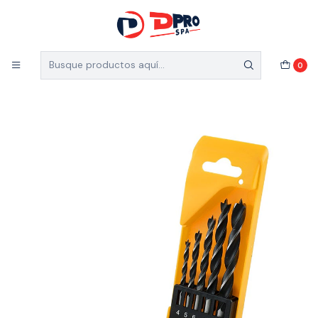
5% de descuento en el total de tu compra (Válido
para nuevos clientes)
Inicio
Ferretería Industrial
Accesorios
0
BROCAS DE MADERA 5PCS TOLSEN