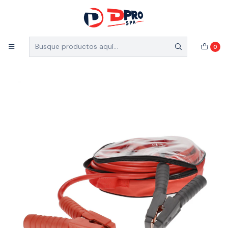
5% de descuento en el total de tu compra (Válido
para nuevos clientes)
Inicio
Vehículos
Accesorios de vehículos
0
CABLES ROBA CORRIENTE 1200 IMBEST