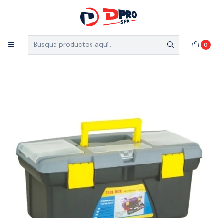
5% de descuento en el total de tu compra (Válido
para nuevos clientes)
Inicio
Ferretería Industrial
Accesorios
0
CAJA DE HERAMIENTAS 11.8