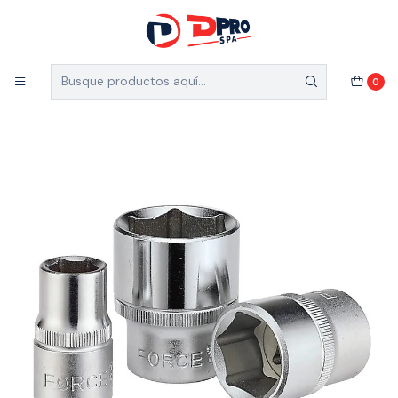
5% de descuento en el total de tu compra (Válido
para nuevos clientes)
Inicio
Ferretería Industrial
Accesorios
0
Dado FORCE 1/2 de 24 mm. Hexagonal. Corto.