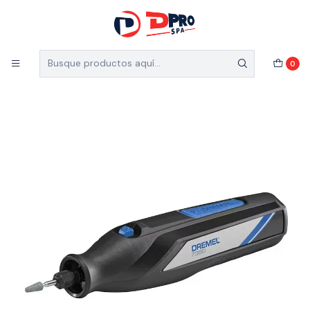
5% de descuento en el total de tu compra (Válido
para nuevos clientes)
Inicio
Ferretería Industrial
Accesorios
DREMEL 7350
0