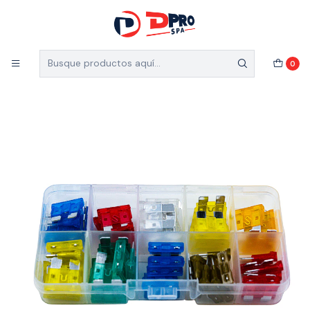
5% de descuento en el total de tu compra (Válido
para nuevos clientes)
Inicio
Vehículos
Accesorios de vehículos
0
FUSIBLES DE AUTO 55 PCS