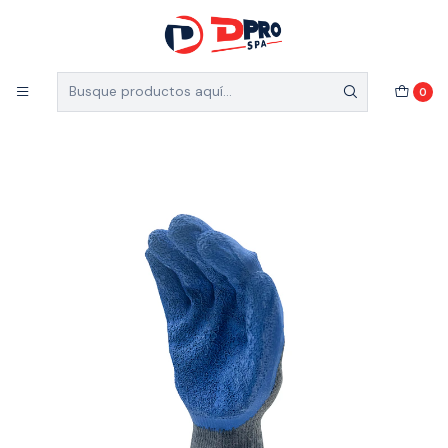
5% de descuento en el total de tu compra (Válido
para nuevos clientes)
Inicio
Marcas
Activex
0
GUANTE ACTIVEX MULTIGRIP ALGODON/LATEX GRIS/AZUL