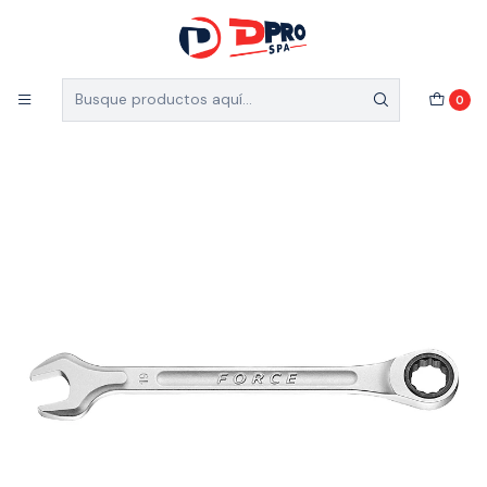
5% de descuento en el total de tu compra (Válido
para nuevos clientes)
Inicio
Ferretería Industrial
Accesorios
0
LLAVE PUNTA CORONA CON CHICHARRA 16MM