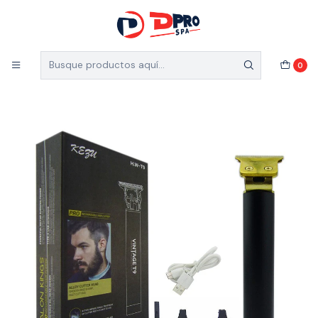
5% de descuento en el total de tu compra (Válido
para nuevos clientes)
Inicio
Catálogo
MAQUINA DE CORTAR CABELLO BARBER T9
0