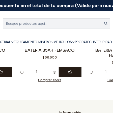
scuento en el total de tu compra (Válido para nuev
Inicio
Marcas
Femsaco
Femsaco
USTRIAL
EQUIPAMIENTO MINERO
VEHÍCULOS
PRODATECH
SEGURIDAD 
63
|
ACO
BATERIA 35AH FEMSACO
BATERIA
F
$66.600
Cantidad
Cantidad
Comprar ahora
Com
Información