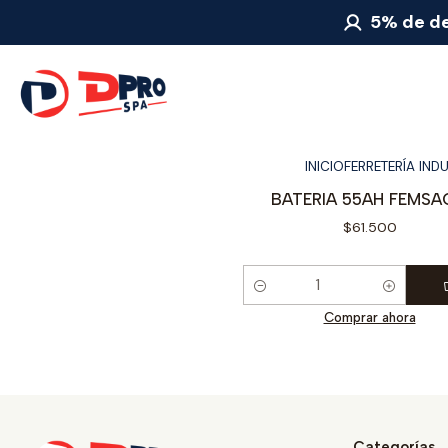
5% de de
INICIO
FERRETERÍA IND
64
|
BATERIA 55AH FEMS
$61.500
Cantidad
Comprar ahora
Categorías