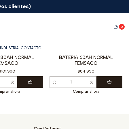
os clientes)
0
INDUSTRIAL
CONTACTO
68
|
66
|
 80AH NORMAL
BATERIA 60AH NORMAL
EMSACO
FEMSACO
$101.990
$84.990
Cantidad
prar ahora
Comprar ahora
Contáctanos