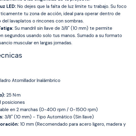
uz LED:
No dejes que la falta de luz limite tu trabajo. Su foco
áticamente tu zona de acción, ideal para operar dentro de
 del lavaplatos o rincones con sombras.
atiga:
Su mandril sin llave de 3/8" (10 mm) te permite
en segundos usando solo tus manos. Sumado a su formato
nsancio muscular en largas jornadas.
écnicas
ladro Atornillador Inalámbrico
o):
25 N·m
1 posiciones
iable en 2 marchas (0-400 rpm / 0-1500 rpm)
s:
3/8" (10 mm) - Tipo Automático (Sin llave)
oración:
10 mm (Recomendado para acero ligero, madera y