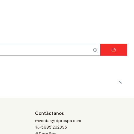
Contáctanos
ventas@dprospa.com
+56951292395
Dpro Spa