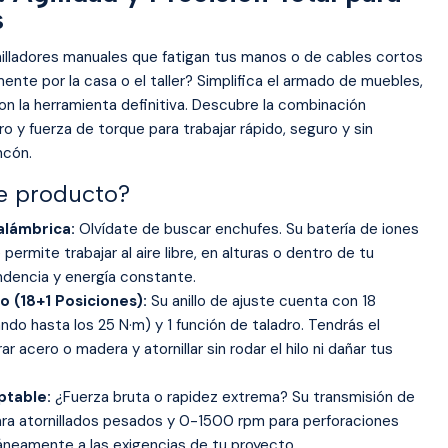
s
nilladores manuales que fatigan tus manos o de cables cortos
ente por la casa o el taller? Simplifica el armado de muebles,
on la herramienta definitiva. Descubre la combinación
ro y fuerza de torque para trabajar rápido, seguro y sin
ncón.
te producto?
nalámbrica:
Olvídate de buscar enchufes. Su batería de iones
e permite trabajar al aire libre, en alturas o dentro de tu
ndencia y energía constante.
o (18+1 Posiciones):
Su anillo de ajuste cuenta con 18
ndo hasta los 25 N·m) y 1 función de taladro. Tendrás el
r acero o madera y atornillar sin rodar el hilo ni dañar tus
ptable:
¿Fuerza bruta o rapidez extrema? Su transmisión de
a atornillados pesados y 0-1500 rpm para perforaciones
táneamente a las exigencias de tu proyecto.