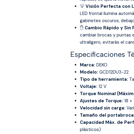
💡
Visión Perfecta con L
LED frontal ilumina autom
gabinetes oscuros, debajo
✋
Cambio Rápido y Sin F
cambiar brocas y puntas 
ultraligero, evitarás el ca
Especificaciones T
Marca:
DEKO
Modelo:
GCD12DU3-22
Tipo de herramienta:
Ta
Voltaje:
12 V
Torque Nominal (Máxim
Ajustes de Torque:
18 + 
Velocidad sin carga:
Var
Tamaño del portabroca
Capacidad Máx. de Perf
plásticos)