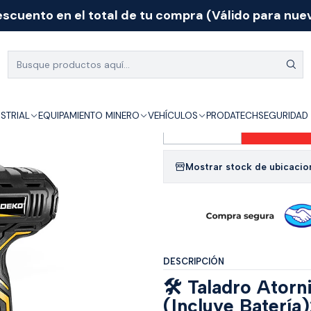
scuento en el total de tu compra (Válido para nuev
dustrial
Herramientas Deko
TALADRO ATORNILLADOR INALAMBRICO 1
|
TALADRO ATOR
C/BATERIA DE
USTRIAL
EQUIPAMIENTO MINERO
VEHÍCULOS
PRODATECH
SEGURIDAD 
Agr
Cantidad
Mostrar stock de ubicacio
DESCRIPCIÓN
🛠️ Taladro Ator
(Incluye Batería)