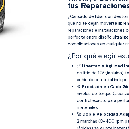
tus Reparacione
¿Cansado de lidiar con destor
que no te dejan moverte librem
reparaciones e instalaciones c
perfecta entre diseño ultralige
complicaciones en cualquier ri
¿Por qué elegir es
✅
Libertad y Agilidad I
de litio de 12V (incluida) t
vehículo con total indepe
⚙️
Precisión en Cada Gir
niveles de torque (alcanza
control exacto para perfora
materiales.
🚀
Doble Velocidad Ada
2 marchas (0-400 rpm par
rápidas) se ajusta instan