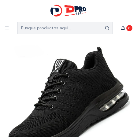
5% de descuento en el total de tu compra (Válido
para nuevos clientes)
Inicio
Catálogo
ZAPATILLA DE SEGURIDAD NEGRA TALLA 40
0