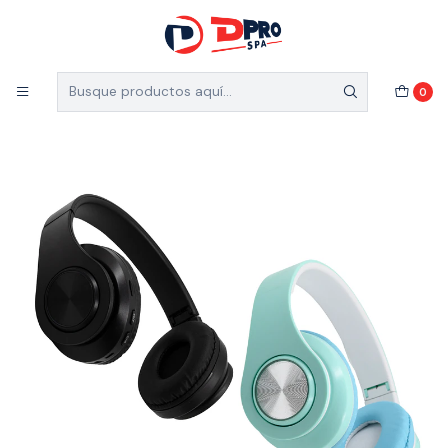
5% de descuento en el total de tu compra (Válido
para nuevos clientes)
Inicio
Catálogo
AUDIFONOS CINTILLO BLUETOOTH NEGRO
0