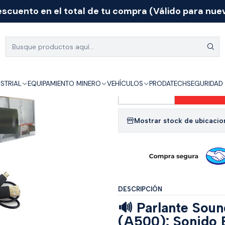
scuento en el total de tu compra (Válido para nuev
Inicio
Catálogo
PARLANTE RECARGABLE BLUETOOTH SOUND BAR
|
PARLANTE RE
SOUND BAR
USTRIAL
EQUIPAMIENTO MINERO
VEHÍCULOS
PRODATECH
SEGURIDAD 
Agr
Cantidad
Mostrar stock de ubicacio
DESCRIPCIÓN
🔊 Parlante Sou
(A500): Sonido 