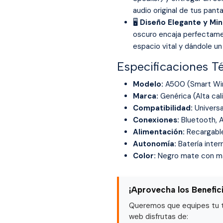
audio original de tus panta
🖥️
Diseño Elegante y Min
oscuro encaja perfectamen
espacio vital y dándole u
Especificaciones T
Modelo:
A500 (Smart Wir
Marca:
Genérica (Alta cal
Compatibilidad:
Universa
Conexiones:
Bluetooth, 
Alimentación:
Recargable
Autonomía:
Batería inter
Color:
Negro mate con mal
¡Aprovecha los Benefic
Queremos que equipes tu ta
web disfrutas de: