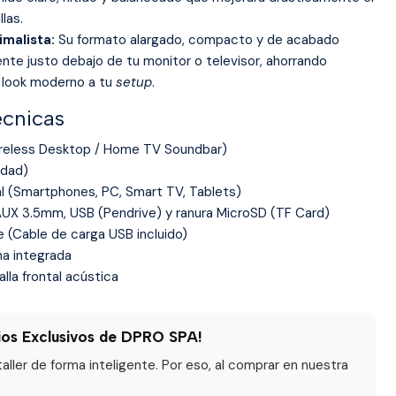
llas.
imalista:
Su formato alargado, compacto y de acabado
te justo debajo de tu monitor o televisor, ahorrando
n look moderno a tu
setup
.
écnicas
eless Desktop / Home TV Soundbar)
idad)
l (Smartphones, PC, Smart TV, Tablets)
AUX 3.5mm, USB (Pendrive) y ranura MicroSD (TF Card)
 (Cable de carga USB incluido)
na integrada
la frontal acústica
ios Exclusivos de DPRO SPA!
ller de forma inteligente. Por eso, al comprar en nuestra