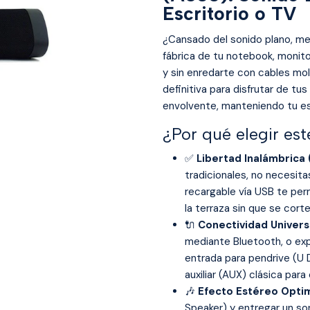
Escritorio o TV
¿Cansado del sonido plano, me
fábrica de tu notebook, monito
y sin enredarte con cables mole
definitiva para disfrutar de tu
envolvente, manteniendo tu e
¿Por qué elegir e
✅
Libertad Inalámbrica 
tradicionales, no necesita
recargable vía USB te permi
la terraza sin que se corte
🔌
Conectividad Univers
mediante Bluetooth, o exp
entrada para pendrive (U 
auxiliar (AUX) clásica par
🎶
Efecto Estéreo Opti
Speaker) y entregar un so