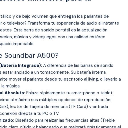
tálico y de bajo volumen que entregan los parlantes de
r o televisor? Transforma tu experiencia de audio al instante
stos. Esta barra de sonido portátil es la actualización
s series, música y videojuegos con una calidad estéreo
spacio impecable.
ste Soundbar A500?
(Batería Integrada):
A diferencia de las barras de sonido
s estar anclado a un tomacorriente. Su batería interna
te mover el parlante desde tu escritorio al living, o llevarlo a
 la música.
al Absoluta:
Enlaza rápidamente tu smartphone o tablet
rime al máximo sus múltiples opciones de reproducción:
Disk), lector de tarjeta de memoria (TF Card) y entrada
a conexión directa a tu PC o TV.
mizado:
Diseñado para realzar las frecuencias altas (Treble
nido claro, nítido y balanceado que mejorará drásticamente el