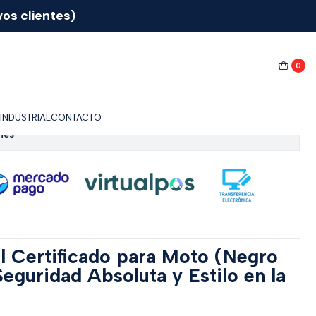
os clientes)
E O BLANCO
0
TO CERTIFICADO NEGRO
CO
INDUSTRIAL
CONTACTO
nes
al Certificado para Moto (Negro
Seguridad Absoluta y Estilo en la