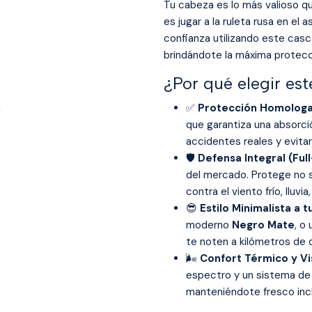
Tu cabeza es lo más valioso que
es jugar a la ruleta rusa en el 
confianza utilizando este cas
brindándote la máxima protecci
¿Por qué elegir es
✅
Protección Homologa
que garantiza una absorc
accidentes reales y evita
🛡️
Defensa Integral (Ful
del mercado. Protege no s
contra el viento frío, lluvi
😎
Estilo Minimalista a 
moderno
Negro Mate
, o
te noten a kilómetros de d
🌬️
Confort Térmico y Vis
espectro y un sistema de 
manteniéndote fresco incl