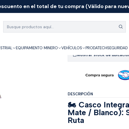
scuento en el total de tu compra (Válido para nuev
culos
Artículos de motos
CASCO P/ MOTO CERTIFICADO NEGRO MAT
|
CASCO P/ MO
MATE O BLAN
USTRIAL
EQUIPAMIENTO MINERO
VEHÍCULOS
PRODATECH
SEGURIDAD 
Mostrar stock de ubicacio
DESCRIPCIÓN
🏍️ Casco Integr
Mate / Blanco): 
Ruta