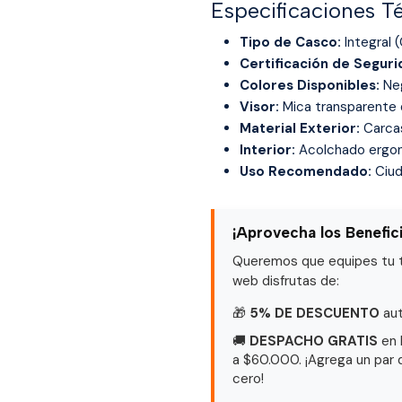
Especificaciones T
Tipo de Casco:
Integral 
Certificación de Seguri
Colores Disponibles:
Neg
Visor:
Mica transparente d
Material Exterior:
Carcas
Interior:
Acolchado ergonó
Uso Recomendado:
Ciuda
¡Aprovecha los Benefic
Queremos que equipes tu ta
web disfrutas de:
🎁
5% DE DESCUENTO
aut
🚚
DESPACHO GRATIS
en 
a $60.000. ¡Agrega un par 
cero!