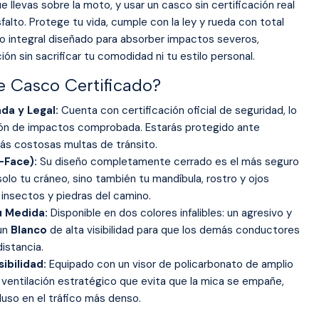
 llevas sobre la moto, y usar un casco sin certificación real
asfalto. Protege tu vida, cumple con la ley y rueda con total
co integral diseñado para absorber impactos severos,
ón sin sacrificar tu comodidad ni tu estilo personal.
te Casco Certificado?
da y Legal:
Cuenta con certificación oficial de seguridad, lo
ión de impactos comprobada. Estarás protegido ante
rás costosas multas de tránsito.
l-Face):
Su diseño completamente cerrado es el más seguro
olo tu cráneo, sino también tu mandíbula, rostro y ojos
a, insectos y piedras del camino.
tu Medida:
Disponible en dos colores infalibles: un agresivo y
 un
Blanco
de alta visibilidad para que los demás conductores
istancia.
ibilidad:
Equipado con un visor de policarbonato de amplio
ventilación estratégico que evita que la mica se empañe,
uso en el tráfico más denso.