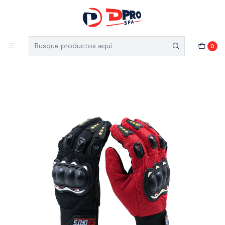
5% de descuento en el total de tu compra (Válido
para nuevos clientes)
Inicio
Vehículos
Artículos de motos
0
GUANTE PARA MOTO CON PROTECCION