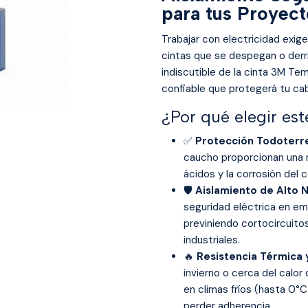
para tus Proyect
Trabajar con electricidad exig
cintas que se despegan o derri
indiscutible de la cinta 3M Tem
confiable que protegerá tu ca
¿Por qué elegir es
✅
Protección Todoterr
caucho proporcionan una r
ácidos y la corrosión del
🛡️
Aislamiento de Alto N
seguridad eléctrica en e
previniendo cortocircuito
industriales.
🔥
Resistencia Térmica 
invierno o cerca del calor
en climas fríos (hasta 0°
perder adherencia.