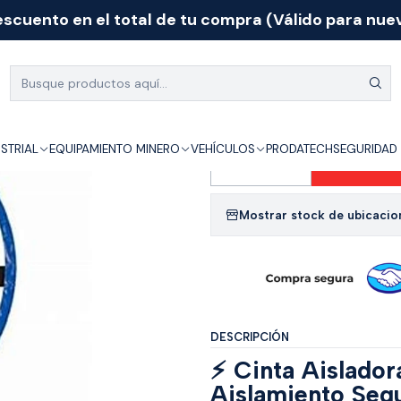
scuento en el total de tu compra (Válido para nuev
erretería Industrial
Accesorios
CINTA AISLADORA 3M 19MM AZUL TEM
|
CINTA AISLAD
165
USTRIAL
EQUIPAMIENTO MINERO
VEHÍCULOS
PRODATECH
SEGURIDAD 
Agr
Cantidad
Mostrar stock de ubicacio
DESCRIPCIÓN
⚡ Cinta Aislador
Aislamiento Segu