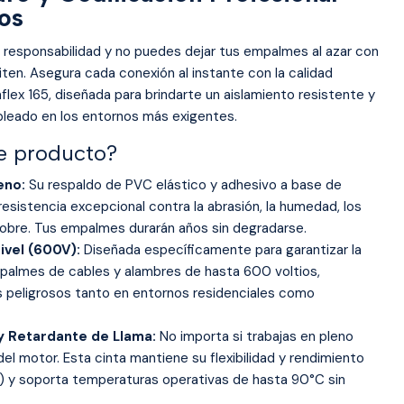
os
e responsabilidad y no puedes dejar tus empalmes al azar con
ten. Asegura cada conexión al instante con la calidad
flex 165, diseñada para brindarte un aislamiento resistente y
bleado en los entornos más exigentes.
te producto?
eno:
Su respaldo de PVC elástico y adhesivo a base de
esistencia excepcional contra la abrasión, la humedad, los
 cobre. Tus empalmes durarán años sin degradarse.
ivel (600V):
Diseñada específicamente para garantizar la
mpalmes de cables y alambres de hasta 600 voltios,
s peligrosos tanto en entornos residenciales como
y Retardante de Llama:
No importa si trabajas en pleno
 del motor. Esta cinta mantiene su flexibilidad y rendimiento
C) y soporta temperaturas operativas de hasta 90°C sin