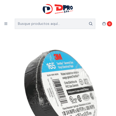
5% de descuento en el total de tu compra (Válido
para nuevos clientes)
Inicio
Ferretería Industrial
Accesorios
0
CINTA AISLADORA 3M 19MM NEGRA TEMPLEX 165