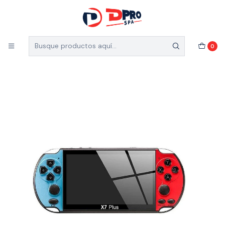
5% de descuento en el total de tu compra (Válido
para nuevos clientes)
Inicio
Catálogo
0
VIDEO JUEGO ARCADE RETRO PORTATIL PANTALLA 5.1