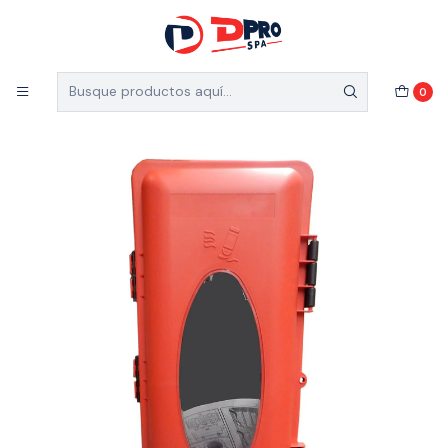
5% de descuento en el total de tu compra (Válido
para nuevos clientes)
Inicio
Equipamiento Minero
Equipos contra incendios
0
CAJA PLASTICA PORTA EXTINTOR DE 6 - 10 KILOS