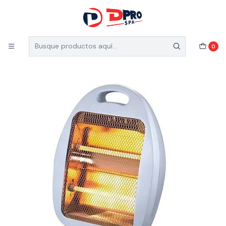
5% de descuento en el total de tu compra (Válido
para nuevos clientes)
Inicio
Catálogo
CALEFACTOR HALOGENO ESTUFA 800W
0