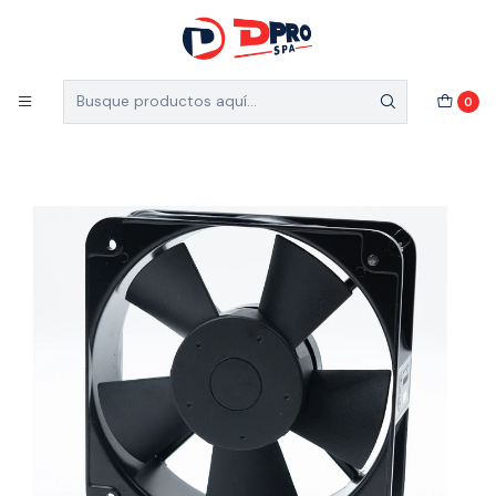
5% de descuento en el total de tu compra (Válido
para nuevos clientes)
Inicio
Catálogo
EXTRACTOR DE AIRE INDUSTRIAL SALZER
0