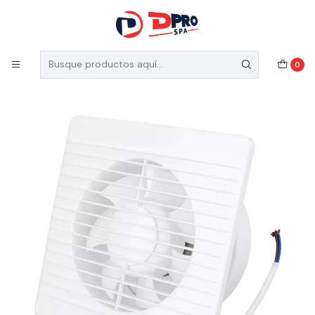
5% de descuento en el total de tu compra (Válido
para nuevos clientes)
Inicio
Catálogo
EXTRACTOR DE AIRE DE 4 220V
0