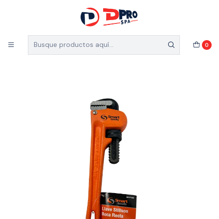
5% de descuento en el total de tu compra (Válido
para nuevos clientes)
Inicio
Ferretería Industrial
Accesorios
0
LLAVE STILLSON 8 PULG. SMART TOOLS